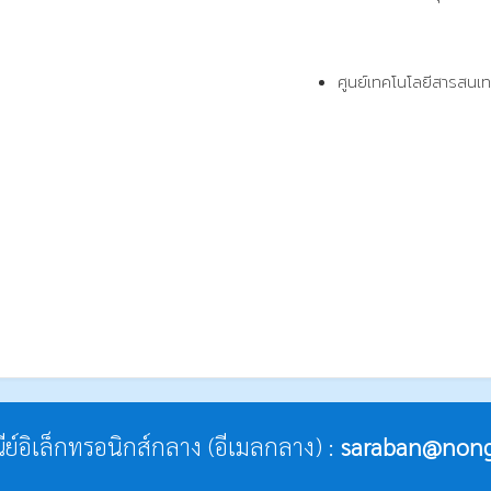
ศูนย์เทคโนโลยีสารสนเท
ณีย์อิเล็กทรอนิกส์กลาง (อีเมลกลาง) :
saraban@nong