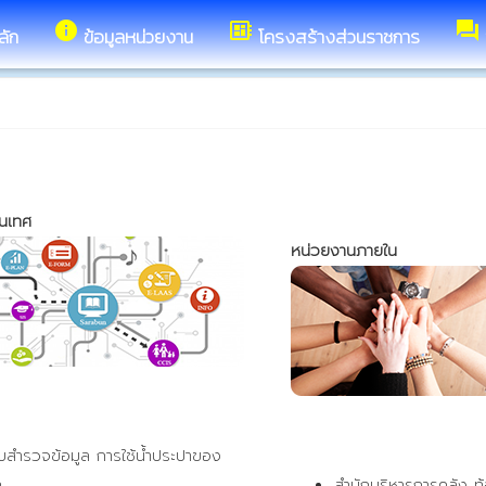
info
developer_board
forum
ลัก
ข้อมูลหน่วยงาน
โครงสร้างส่วนราชการ
นเทศ
หน่วยงานภายใน 
บสำรวจข้อมูล การใช้น้ำประปาของ 
. 
สำนักบริหารการคลัง ท้