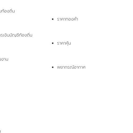
ท้องถิ่น
ราคาทองคำ
งินบัญชีท้องถิ่น 
ราคาหุ้น
นงาน
พยากรณ์อากาศ
ม 