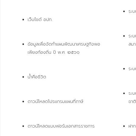
ระบ
เว็บไซต์ อปท.
ระบบ
ข้อมูลเพื่อจัดทำแผนพัฒนาเศรษฐกิจพอ
สมา
เพียงท้องถิ่น ปี พ.ศ. ๒๕๖๑
ระบ
น้ำคือชีวิต
ระบ
ดาวน์โหลดโปรแกรมแผนที่ภาษี 
ชาต
ดาวน์โหลดแบบฟอร์มเอกสารราชการ
ฝาก