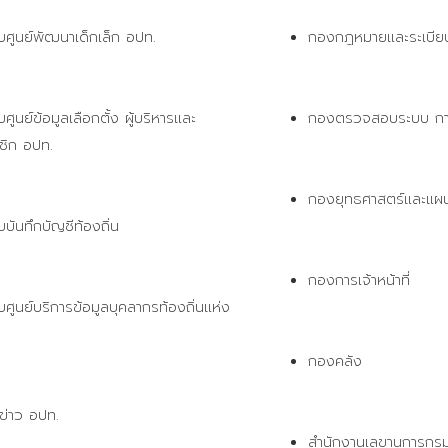
บศูนย์พัฒนาเด็กเล็ก อปท.
กองกฎหมายและระเบียบ
ศูนย์ข้อมูลเลือกตั้ง ผู้บริหารและ
กองตรวจสอบระบบ การเ
ชิก อปท.
กองยุทธศาสตร์และแผ
บบันทึกบัญชีท้องถิ่น 
กองการเจ้าหน้าที่
บศูนย์บริการข้อมูลบุคลากรท้องถิ่นแห่ง
ิ
กองคลัง
ข่าว อปท.
สำนักงานเลขานุการกร