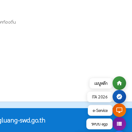
ศท้องถิ่น
home
เมนูหลัก
verified
ITA 2026
desktop_windows
e-Service
luang-swd.go.th
view_list
ระบบ egp