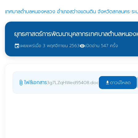
เทศบาลตำบลหนองหลวง
อำเภอสว่างแดนดิน จังหวัดสกลนคร
›
ระ
ยุทธศาสตร์การพัฒนาบุคลากรเทศบาลตำบลหนอง
เผยแพร่เมื่อ 3 พฤศจิกายน 2563
เปิดอ่าน 547 ครั้ง
event
visibility
ไฟล์เอกสาร
ดาวน์โหลด
3g7LZqHWed95408.doc
attach_file
file_download