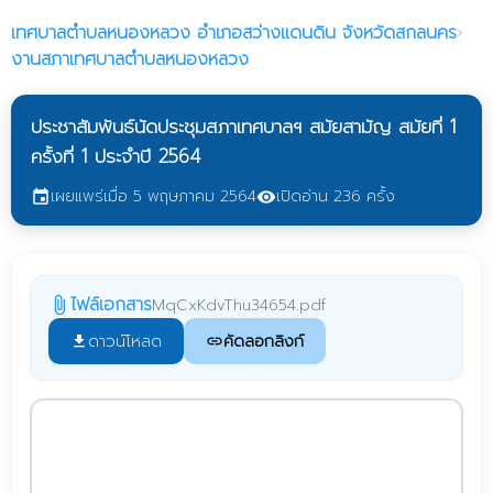
เทศบาลตำบลหนองหลวง
อำเภอสว่างแดนดิน จังหวัดสกลนคร
›
งานสภาเทศบาลตำบลหนองหลวง
ประชาสัมพันธ์นัดประชุมสภาเทศบาลฯ สมัยสามัญ สมัยที่ 1
ครั้งที่ 1 ประจำปี 2564
เผยแพร่เมื่อ 5 พฤษภาคม 2564
เปิดอ่าน 236 ครั้ง
event
visibility
ไฟล์เอกสาร
MqCxKdvThu34654.pdf
attach_file
ดาวน์โหลด
คัดลอกลิงก์
file_download
link