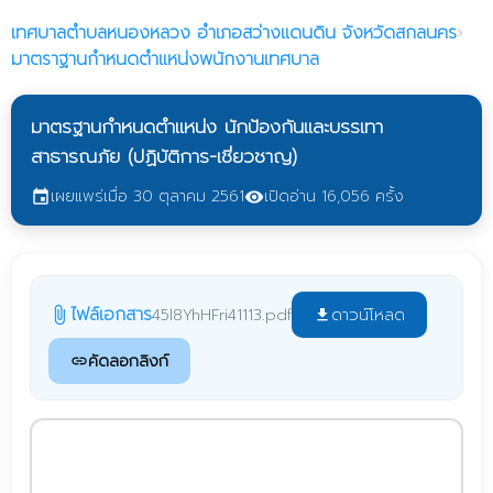
เทศบาลตำบลหนองหลวง
อำเภอสว่างแดนดิน จังหวัดสกลนคร
›
มาตราฐานกำหนดตำแหน่งพนักงานเทศบาล
มาตรฐานกำหนดตำแหน่ง นักป้องกันและบรรเทา
สาธารณภัย (ปฏิบัติการ-เชี่ยวชาญ)
เผยแพร่เมื่อ 30 ตุลาคม 2561
เปิดอ่าน 16,056 ครั้ง
event
visibility
ไฟล์เอกสาร
ดาวน์โหลด
45l8YhHFri41113.pdf
attach_file
file_download
คัดลอกลิงก์
link